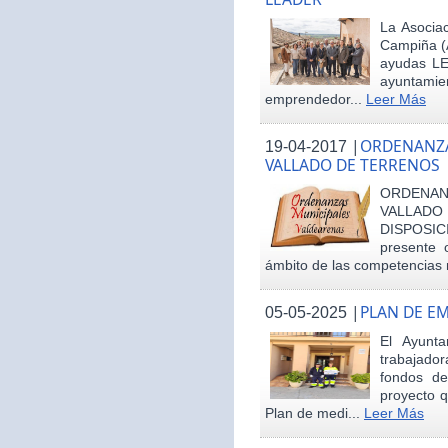
La Asociac
Campiña (
ayudas LE
ayuntamie
emprendedor...
Leer Más
|
ORDENANZA
19-04-2017
VALLADO DE TERRENOS
ORDENAN
VALLAD
DISPOSI
presente 
ámbito de las competencias m
|
PLAN DE E
05-05-2025
El Ayunt
trabajador
fondos d
proyecto q
Plan de medi...
Leer Más