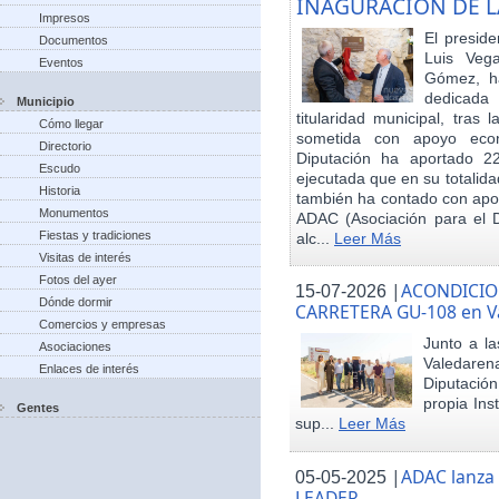
INAGURACIÓN DE L
Impresos
El preside
Documentos
Luis Veg
Eventos
Gómez, ha
dedicada
Municipio
titularidad municipal, tras
Cómo llegar
sometida con apoyo econó
Directorio
Diputación ha aportado 22
Escudo
ejecutada que en su totalid
Historia
también ha contado con apoy
Monumentos
ADAC (Asociación para el De
Fiestas y tradiciones
alc...
Leer Más
Visitas de interés
Fotos del ayer
|
ACONDICIO
15-07-2026
Dónde dormir
CARRETERA GU-108 en V
Comercios y empresas
Junto a la
Asociaciones
Valedare
Enlaces de interés
Diputación
propia Ins
Gentes
sup...
Leer Más
|
ADAC lanza
05-05-2025
LEADER