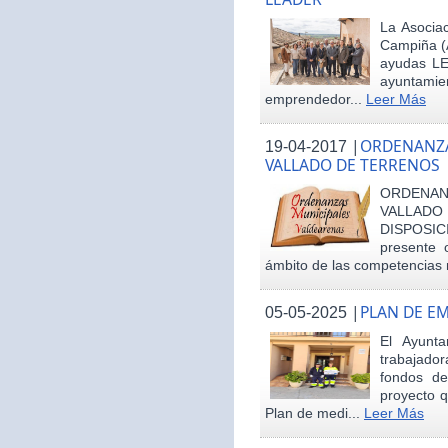
La Asociac
Campiña (
ayudas LE
ayuntamie
emprendedor...
Leer Más
|
ORDENANZA
19-04-2017
VALLADO DE TERRENOS
ORDENAN
VALLAD
DISPOSI
presente 
ámbito de las competencias m
|
PLAN DE E
05-05-2025
El Ayunt
trabajador
fondos d
proyecto q
Plan de medi...
Leer Más