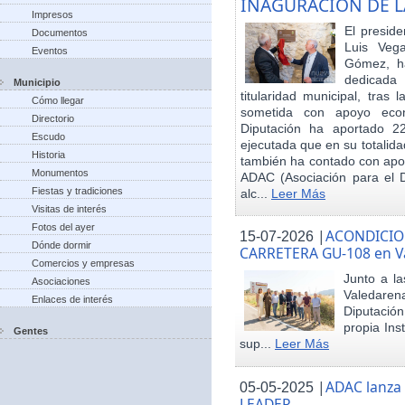
INAGURACIÓN DE L
Impresos
El preside
Documentos
Luis Veg
Eventos
Gómez, ha
dedicada
Municipio
titularidad municipal, tras
Cómo llegar
sometida con apoyo econó
Directorio
Diputación ha aportado 22
Escudo
ejecutada que en su totalid
Historia
también ha contado con apoy
Monumentos
ADAC (Asociación para el De
Fiestas y tradiciones
alc...
Leer Más
Visitas de interés
Fotos del ayer
|
ACONDICIO
15-07-2026
Dónde dormir
CARRETERA GU-108 en V
Comercios y empresas
Junto a la
Asociaciones
Valedare
Enlaces de interés
Diputación
propia Ins
Gentes
sup...
Leer Más
|
ADAC lanza
05-05-2025
LEADER