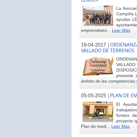
La Asociac
Campiña (
ayudas LE
ayuntamie
emprendedor...
Leer Más
|
ORDENANZA
19-04-2017
VALLADO DE TERRENOS
ORDENAN
VALLAD
DISPOSI
presente 
ámbito de las competencias m
|
PLAN DE E
05-05-2025
El Ayunt
trabajador
fondos d
proyecto q
Plan de medi...
Leer Más