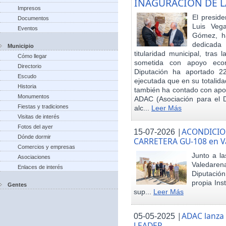
INAGURACIÓN DE L
Impresos
El preside
Documentos
Luis Veg
Eventos
Gómez, ha
dedicada
Municipio
titularidad municipal, tras
Cómo llegar
sometida con apoyo econó
Directorio
Diputación ha aportado 22
Escudo
ejecutada que en su totalid
Historia
también ha contado con apoy
Monumentos
ADAC (Asociación para el De
Fiestas y tradiciones
alc...
Leer Más
Visitas de interés
Fotos del ayer
|
ACONDICIO
15-07-2026
Dónde dormir
CARRETERA GU-108 en V
Comercios y empresas
Junto a la
Asociaciones
Valedare
Enlaces de interés
Diputación
propia Ins
Gentes
sup...
Leer Más
|
ADAC lanza
05-05-2025
LEADER