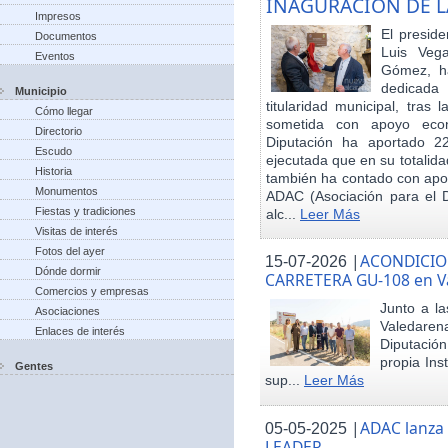
INAGURACIÓN DE L
Impresos
El preside
Documentos
Luis Veg
Eventos
Gómez, ha
dedicada
Municipio
titularidad municipal, tras
Cómo llegar
sometida con apoyo econó
Directorio
Diputación ha aportado 22
Escudo
ejecutada que en su totalid
Historia
también ha contado con apoy
Monumentos
ADAC (Asociación para el De
Fiestas y tradiciones
alc...
Leer Más
Visitas de interés
Fotos del ayer
|
ACONDICIO
15-07-2026
Dónde dormir
CARRETERA GU-108 en V
Comercios y empresas
Junto a la
Asociaciones
Valedare
Enlaces de interés
Diputación
propia Ins
Gentes
sup...
Leer Más
|
ADAC lanza
05-05-2025
LEADER