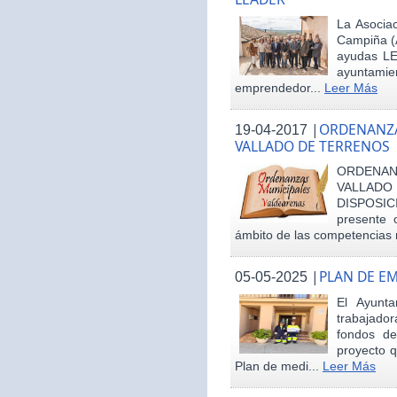
La Asociac
Campiña (
ayudas LE
ayuntamie
emprendedor...
Leer Más
|
ORDENANZA
19-04-2017
VALLADO DE TERRENOS
ORDENAN
VALLAD
DISPOSI
presente 
ámbito de las competencias m
|
PLAN DE E
05-05-2025
El Ayunt
trabajador
fondos d
proyecto q
Plan de medi...
Leer Más