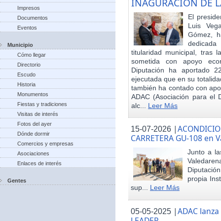
INAGURACIÓN DE L
Impresos
El preside
Documentos
Luis Veg
Eventos
Gómez, ha
dedicada
Municipio
titularidad municipal, tras
Cómo llegar
sometida con apoyo econó
Directorio
Diputación ha aportado 22
Escudo
ejecutada que en su totalid
Historia
también ha contado con apoy
Monumentos
ADAC (Asociación para el De
Fiestas y tradiciones
alc...
Leer Más
Visitas de interés
Fotos del ayer
|
ACONDICIO
15-07-2026
Dónde dormir
CARRETERA GU-108 en V
Comercios y empresas
Junto a la
Asociaciones
Valedare
Enlaces de interés
Diputación
propia Ins
Gentes
sup...
Leer Más
|
ADAC lanza
05-05-2025
LEADER