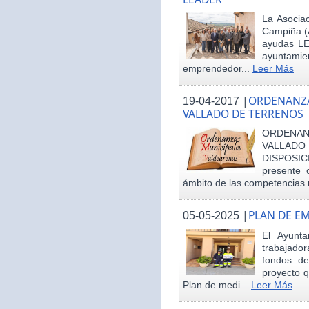
La Asociac
Campiña (
ayudas LE
ayuntamie
emprendedor...
Leer Más
|
ORDENANZA
19-04-2017
VALLADO DE TERRENOS
ORDENAN
VALLAD
DISPOSI
presente 
ámbito de las competencias m
|
PLAN DE E
05-05-2025
El Ayunt
trabajador
fondos d
proyecto q
Plan de medi...
Leer Más