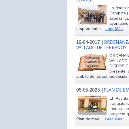
La Asociac
Campiña (
ayudas LE
ayuntamie
emprendedor...
Leer Más
|
ORDENANZA
19-04-2017
VALLADO DE TERRENOS
ORDENAN
VALLAD
DISPOSI
presente 
ámbito de las competencias m
|
PLAN DE E
05-05-2025
El Ayunt
trabajador
fondos d
proyecto q
Plan de medi...
Leer Más