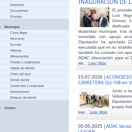
INAGURACIÓN DE L
Impresos
El preside
Documentos
Luis Veg
Eventos
Gómez, ha
dedicada
Municipio
titularidad municipal, tras
Cómo llegar
sometida con apoyo econó
Directorio
Diputación ha aportado 22
Escudo
ejecutada que en su totalid
Historia
también ha contado con apoy
Monumentos
ADAC (Asociación para el De
Fiestas y tradiciones
alc...
Leer Más
Visitas de interés
Fotos del ayer
|
ACONDICIO
15-07-2026
Dónde dormir
CARRETERA GU-108 en V
Comercios y empresas
Junto a la
Asociaciones
Valedare
Enlaces de interés
Diputación
propia Ins
Gentes
sup...
Leer Más
|
ADAC lanza
05-05-2025
LEADER