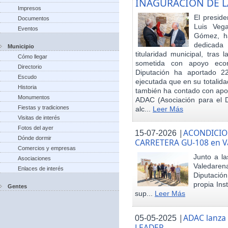
INAGURACIÓN DE L
Impresos
El preside
Documentos
Luis Veg
Eventos
Gómez, ha
dedicada
Municipio
titularidad municipal, tras
Cómo llegar
sometida con apoyo econó
Directorio
Diputación ha aportado 22
Escudo
ejecutada que en su totalid
Historia
también ha contado con apoy
Monumentos
ADAC (Asociación para el De
Fiestas y tradiciones
alc...
Leer Más
Visitas de interés
Fotos del ayer
|
ACONDICIO
15-07-2026
Dónde dormir
CARRETERA GU-108 en V
Comercios y empresas
Junto a la
Asociaciones
Valedare
Enlaces de interés
Diputación
propia Ins
Gentes
sup...
Leer Más
|
ADAC lanza
05-05-2025
LEADER