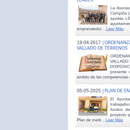
La Asociac
Campiña (
ayudas LE
ayuntamie
emprendedor...
Leer Más
|
ORDENANZA
19-04-2017
VALLADO DE TERRENOS
ORDENAN
VALLAD
DISPOSI
presente 
ámbito de las competencias m
|
PLAN DE E
05-05-2025
El Ayunt
trabajador
fondos d
proyecto q
Plan de medi...
Leer Más