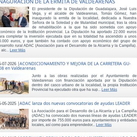
NAGURACIÓN DE LA ERMITA DE VALDEARENAS
El presidente de la Diputación de Guadalajara, José Luis
Vega, y el alcalde de Valdearenas, Tomás Gómez, han
inaugurado la ermita de la localidad, dedicada a Nuestra
Señora de la Soledad y de titularidad municipal, tras la obra
de rehabilitación a la que ha sido sometida con apoyo
conómico de la Institución provincial. La Diputación ha aportado 22.000 euros
ara completar la inversión ejecutada que en su totalidad ha ascendido a unos
6.000 euros, y que también ha contado con apoyo económico del grupo de
esarrollo rural ADAC (Asociación para el Desarrollo de la Alcarria y la Campiña).
 alc...
Leer Más
|
ACONDICIONAMIENTO Y MEJORA DE LA CARRETERA GU-
5-07-2026
08 en Valdearenas
Junto a las obras realizadas por el Ayuntamiento de
Valedarenas con financiación aportada por la Diputación
dentro del casco urbano de la localidad, la propia Institución
Provincial ha ejecutado otra que ha sup...
Leer Más
|
ADAC lanza dos nuevas convocatorias de ayudas LEADER
5-05-2025
La Asociación para el Desarrollo de La Alcarria y La Campiña
(ADAC) ha convocado dos nuevas líneas de ayudas LEADER
por importe de 755.000 euros para ayuntamientos y entidades
locales, así como para emprendedor...
Leer Más