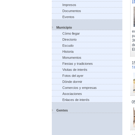
I
Impresos
Documentos
Eventos
Municipio
e
Cómo llegar
p
Directorio
3
d
Escudo
El
Historia
Monumentos
1
Fiestas y tradiciones
1
Visitas de interés
Fotos del ayer
Dónde dormir
Comercios y empresas
Asociaciones
Enlaces de interés
0
Gentes