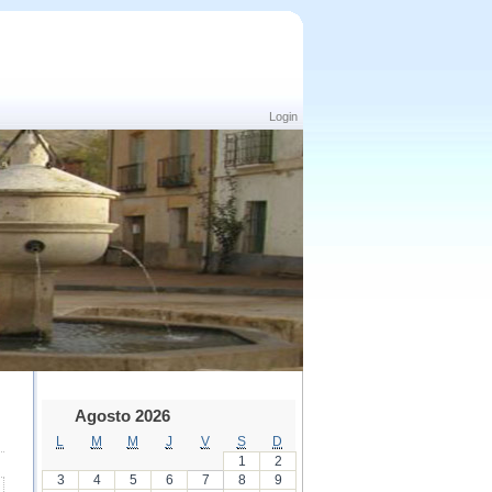
Login
Agosto 2026
L
M
M
J
V
S
D
1
2
3
4
5
6
7
8
9