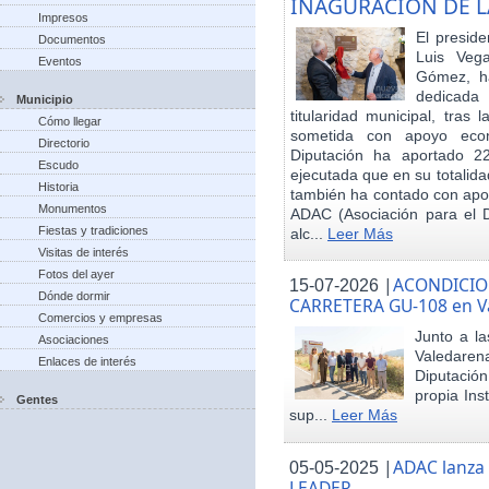
INAGURACIÓN DE L
Impresos
El preside
Documentos
Luis Veg
Eventos
Gómez, ha
dedicada
Municipio
titularidad municipal, tras
Cómo llegar
sometida con apoyo econó
Directorio
Diputación ha aportado 22
Escudo
ejecutada que en su totalid
Historia
también ha contado con apoy
Monumentos
ADAC (Asociación para el De
Fiestas y tradiciones
alc...
Leer Más
Visitas de interés
Fotos del ayer
|
ACONDICIO
15-07-2026
Dónde dormir
CARRETERA GU-108 en V
Comercios y empresas
Junto a la
Asociaciones
Valedare
Enlaces de interés
Diputación
propia Ins
Gentes
sup...
Leer Más
|
ADAC lanza
05-05-2025
LEADER