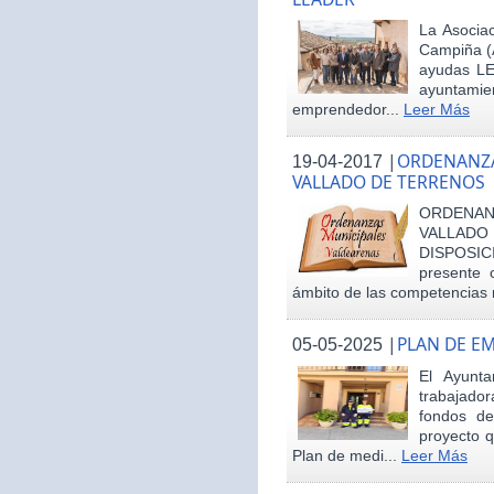
La Asociac
Campiña (
ayudas LE
ayuntamie
emprendedor...
Leer Más
|
ORDENANZA
19-04-2017
VALLADO DE TERRENOS
ORDENAN
VALLAD
DISPOSI
presente 
ámbito de las competencias m
|
PLAN DE E
05-05-2025
El Ayunt
trabajador
fondos d
proyecto q
Plan de medi...
Leer Más