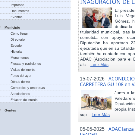
INAGURACIÓN DE L
Impresos
El preside
Documentos
Luis Veg
Eventos
Gómez, ha
dedicada
Municipio
titularidad municipal, tras
Cómo llegar
sometida con apoyo econó
Directorio
Diputación ha aportado 22
Escudo
ejecutada que en su totalid
Historia
también ha contado con apoy
Monumentos
ADAC (Asociación para el De
Fiestas y tradiciones
alc...
Leer Más
Visitas de interés
Fotos del ayer
|
ACONDICIO
15-07-2026
Dónde dormir
CARRETERA GU-108 en V
Comercios y empresas
Junto a la
Asociaciones
Valedare
Enlaces de interés
Diputación
propia Ins
Gentes
sup...
Leer Más
|
ADAC lanza
05-05-2025
LEADER