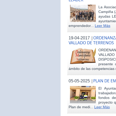
La Asociac
Campiña (
ayudas LE
ayuntamie
emprendedor...
Leer Más
|
ORDENANZA
19-04-2017
VALLADO DE TERRENOS
ORDENAN
VALLAD
DISPOSI
presente 
ámbito de las competencias m
|
PLAN DE E
05-05-2025
El Ayunt
trabajador
fondos d
proyecto q
Plan de medi...
Leer Más