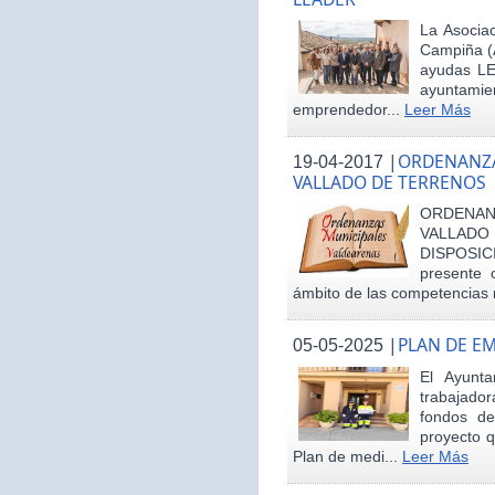
La Asociac
Campiña (
ayudas LE
ayuntamie
emprendedor...
Leer Más
|
ORDENANZA
19-04-2017
VALLADO DE TERRENOS
ORDENAN
VALLAD
DISPOSI
presente 
ámbito de las competencias m
|
PLAN DE E
05-05-2025
El Ayunt
trabajador
fondos d
proyecto q
Plan de medi...
Leer Más