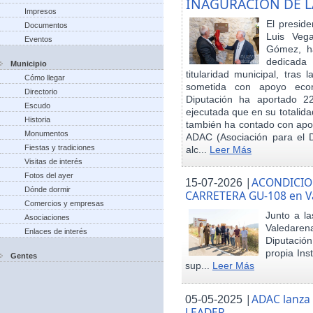
INAGURACIÓN DE L
Impresos
El preside
Documentos
Luis Veg
Eventos
Gómez, ha
dedicada
Municipio
titularidad municipal, tras
Cómo llegar
sometida con apoyo econó
Directorio
Diputación ha aportado 22
Escudo
ejecutada que en su totalid
Historia
también ha contado con apoy
Monumentos
ADAC (Asociación para el De
Fiestas y tradiciones
alc...
Leer Más
Visitas de interés
Fotos del ayer
|
ACONDICIO
15-07-2026
Dónde dormir
CARRETERA GU-108 en V
Comercios y empresas
Junto a la
Asociaciones
Valedare
Enlaces de interés
Diputación
propia Ins
Gentes
sup...
Leer Más
|
ADAC lanza
05-05-2025
LEADER