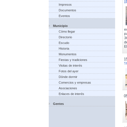
I
Impresos
Documentos
Eventos
Municipio
e
Cómo llegar
p
Directorio
3
d
Escudo
El
Historia
Monumentos
1
Fiestas y tradiciones
1
Visitas de interés
Fotos del ayer
Dónde dormir
Comercios y empresas
Asociaciones
Enlaces de interés
0
Gentes