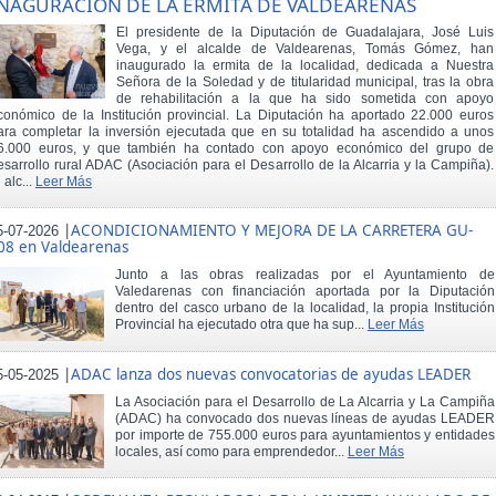
NAGURACIÓN DE LA ERMITA DE VALDEARENAS
El presidente de la Diputación de Guadalajara, José Luis
Vega, y el alcalde de Valdearenas, Tomás Gómez, han
inaugurado la ermita de la localidad, dedicada a Nuestra
Señora de la Soledad y de titularidad municipal, tras la obra
de rehabilitación a la que ha sido sometida con apoyo
conómico de la Institución provincial. La Diputación ha aportado 22.000 euros
ara completar la inversión ejecutada que en su totalidad ha ascendido a unos
6.000 euros, y que también ha contado con apoyo económico del grupo de
esarrollo rural ADAC (Asociación para el Desarrollo de la Alcarria y la Campiña).
 alc...
Leer Más
|
ACONDICIONAMIENTO Y MEJORA DE LA CARRETERA GU-
5-07-2026
08 en Valdearenas
Junto a las obras realizadas por el Ayuntamiento de
Valedarenas con financiación aportada por la Diputación
dentro del casco urbano de la localidad, la propia Institución
Provincial ha ejecutado otra que ha sup...
Leer Más
|
ADAC lanza dos nuevas convocatorias de ayudas LEADER
5-05-2025
La Asociación para el Desarrollo de La Alcarria y La Campiña
(ADAC) ha convocado dos nuevas líneas de ayudas LEADER
por importe de 755.000 euros para ayuntamientos y entidades
locales, así como para emprendedor...
Leer Más