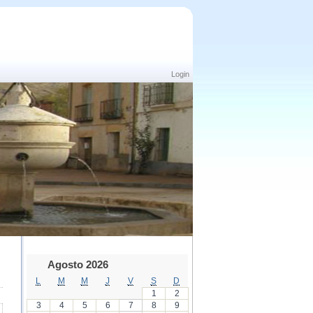
Login
Agosto 2026
L
M
M
J
V
S
D
1
2
3
4
5
6
7
8
9