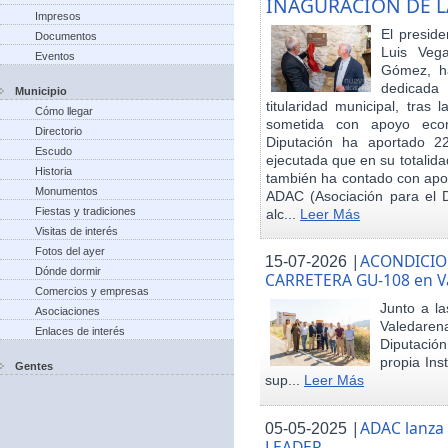
INAGURACIÓN DE L
Impresos
El preside
Documentos
Luis Veg
Eventos
Gómez, ha
dedicada
Municipio
titularidad municipal, tras
Cómo llegar
sometida con apoyo econó
Directorio
Diputación ha aportado 22
Escudo
ejecutada que en su totalid
Historia
también ha contado con apoy
Monumentos
ADAC (Asociación para el De
Fiestas y tradiciones
alc...
Leer Más
Visitas de interés
Fotos del ayer
|
ACONDICIO
15-07-2026
Dónde dormir
CARRETERA GU-108 en V
Comercios y empresas
Junto a la
Asociaciones
Valedare
Enlaces de interés
Diputación
propia Ins
Gentes
sup...
Leer Más
|
ADAC lanza
05-05-2025
LEADER