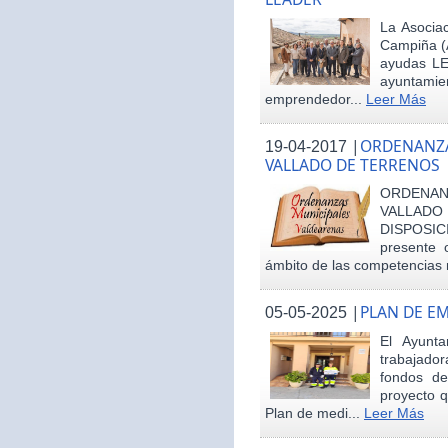
La Asociac
Campiña (
ayudas LE
ayuntamie
emprendedor...
Leer Más
|
ORDENANZA
19-04-2017
VALLADO DE TERRENOS
ORDENAN
VALLAD
DISPOSI
presente 
ámbito de las competencias m
|
PLAN DE E
05-05-2025
El Ayunt
trabajador
fondos d
proyecto q
Plan de medi...
Leer Más