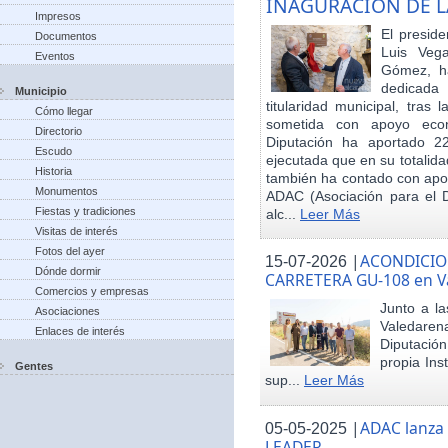
INAGURACIÓN DE L
Impresos
El preside
Documentos
Luis Veg
Eventos
Gómez, ha
dedicada
Municipio
titularidad municipal, tras
Cómo llegar
sometida con apoyo econó
Directorio
Diputación ha aportado 22
Escudo
ejecutada que en su totalid
Historia
también ha contado con apoy
Monumentos
ADAC (Asociación para el De
Fiestas y tradiciones
alc...
Leer Más
Visitas de interés
Fotos del ayer
|
ACONDICIO
15-07-2026
Dónde dormir
CARRETERA GU-108 en V
Comercios y empresas
Junto a la
Asociaciones
Valedare
Enlaces de interés
Diputación
propia Ins
Gentes
sup...
Leer Más
|
ADAC lanza
05-05-2025
LEADER