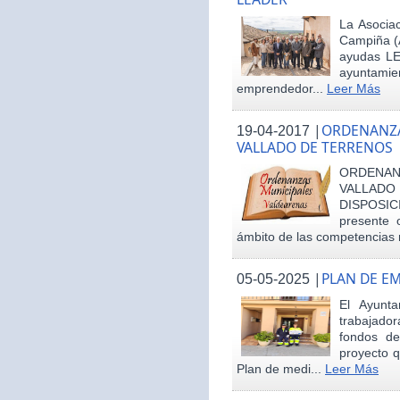
La Asociac
Campiña (
ayudas LE
ayuntamie
emprendedor...
Leer Más
|
ORDENANZA
19-04-2017
VALLADO DE TERRENOS
ORDENAN
VALLAD
DISPOSI
presente 
ámbito de las competencias m
|
PLAN DE E
05-05-2025
El Ayunt
trabajador
fondos d
proyecto q
Plan de medi...
Leer Más