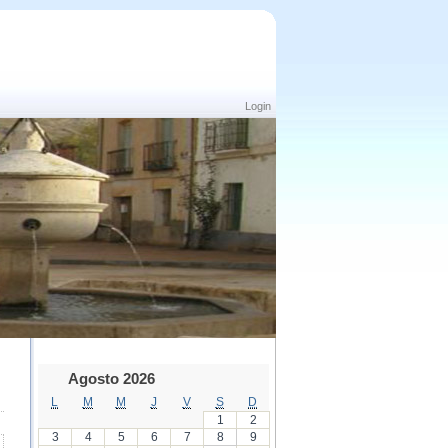
Login
Agosto 2026
L
M
M
J
V
S
D
1
2
3
4
5
6
7
8
9