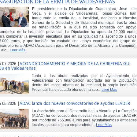
NAGURACIÓN DE LA ERMITA DE VALDEARENAS
El presidente de la Diputación de Guadalajara, José Luis
Vega, y el alcalde de Valdearenas, Tomás Gómez, han
inaugurado la ermita de la localidad, dedicada a Nuestra
Señora de la Soledad y de titularidad municipal, tras la obra
de rehabilitación a la que ha sido sometida con apoyo
conómico de la Institución provincial. La Diputación ha aportado 22.000 euros
ara completar la inversión ejecutada que en su totalidad ha ascendido a unos
6.000 euros, y que también ha contado con apoyo económico del grupo de
esarrollo rural ADAC (Asociación para el Desarrollo de la Alcarria y la Campiña).
 alc...
Leer Más
|
ACONDICIONAMIENTO Y MEJORA DE LA CARRETERA GU-
5-07-2026
08 en Valdearenas
Junto a las obras realizadas por el Ayuntamiento de
Valedarenas con financiación aportada por la Diputación
dentro del casco urbano de la localidad, la propia Institución
Provincial ha ejecutado otra que ha sup...
Leer Más
|
ADAC lanza dos nuevas convocatorias de ayudas LEADER
5-05-2025
La Asociación para el Desarrollo de La Alcarria y La Campiña
(ADAC) ha convocado dos nuevas líneas de ayudas LEADER
por importe de 755.000 euros para ayuntamientos y entidades
locales, así como para emprendedor...
Leer Más