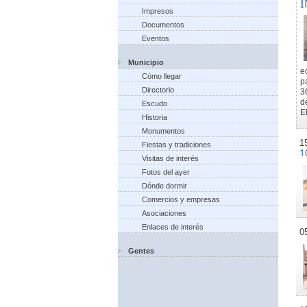
I
Impresos
Documentos
Eventos
Municipio
e
Cómo llegar
p
Directorio
3
d
Escudo
El
Historia
Monumentos
1
Fiestas y tradiciones
1
Visitas de interés
Fotos del ayer
Dónde dormir
Comercios y empresas
Asociaciones
Enlaces de interés
0
Gentes