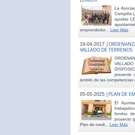
La Asociac
Campiña (
ayudas LE
ayuntamie
emprendedor...
Leer Más
|
ORDENANZA
19-04-2017
VALLADO DE TERRENOS
ORDENAN
VALLAD
DISPOSI
presente 
ámbito de las competencias m
|
PLAN DE E
05-05-2025
El Ayunt
trabajador
fondos d
proyecto q
Plan de medi...
Leer Más