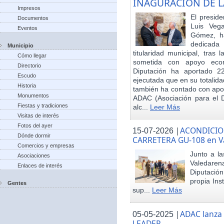
INAGURACIÓN DE L
Impresos
El preside
Documentos
Luis Veg
Eventos
Gómez, ha
dedicada
Municipio
titularidad municipal, tras
Cómo llegar
sometida con apoyo econó
Directorio
Diputación ha aportado 22
Escudo
ejecutada que en su totalid
Historia
también ha contado con apoy
Monumentos
ADAC (Asociación para el De
Fiestas y tradiciones
alc...
Leer Más
Visitas de interés
Fotos del ayer
|
ACONDICIO
15-07-2026
Dónde dormir
CARRETERA GU-108 en V
Comercios y empresas
Junto a la
Asociaciones
Valedare
Enlaces de interés
Diputación
propia Ins
Gentes
sup...
Leer Más
|
ADAC lanza
05-05-2025
LEADER