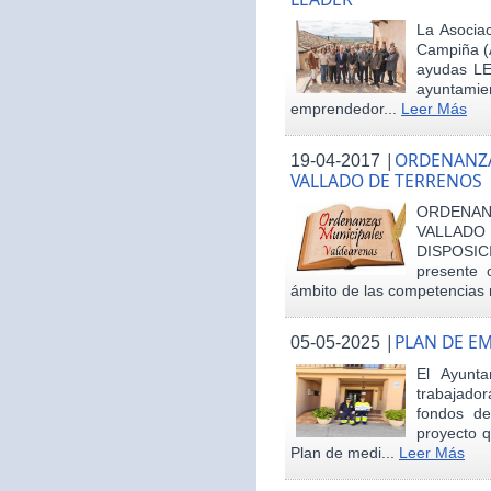
La Asociac
Campiña (
ayudas LE
ayuntamie
emprendedor...
Leer Más
|
ORDENANZA
19-04-2017
VALLADO DE TERRENOS
ORDENAN
VALLAD
DISPOSI
presente 
ámbito de las competencias m
|
PLAN DE E
05-05-2025
El Ayunt
trabajador
fondos d
proyecto q
Plan de medi...
Leer Más