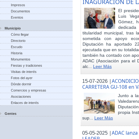
INAGURACIÓN DE L
Impresos
El preside
Documentos
Luis Veg
Eventos
Gómez, ha
dedicada
Municipio
titularidad municipal, tras
Cómo llegar
sometida con apoyo econó
Directorio
Diputación ha aportado 22
Escudo
ejecutada que en su totalid
Historia
también ha contado con apoy
Monumentos
ADAC (Asociación para el De
Fiestas y tradiciones
alc...
Leer Más
Visitas de interés
Fotos del ayer
|
ACONDICIO
15-07-2026
Dónde dormir
CARRETERA GU-108 en V
Comercios y empresas
Junto a la
Asociaciones
Valedare
Enlaces de interés
Diputación
propia Ins
Gentes
sup...
Leer Más
|
ADAC lanza
05-05-2025
LEADER