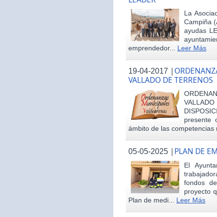
La Asociac
Campiña (
ayudas LE
ayuntamie
emprendedor...
Leer Más
|
ORDENANZA
19-04-2017
VALLADO DE TERRENOS
ORDENAN
VALLAD
DISPOSI
presente 
ámbito de las competencias m
|
PLAN DE E
05-05-2025
El Ayunt
trabajador
fondos d
proyecto q
Plan de medi...
Leer Más