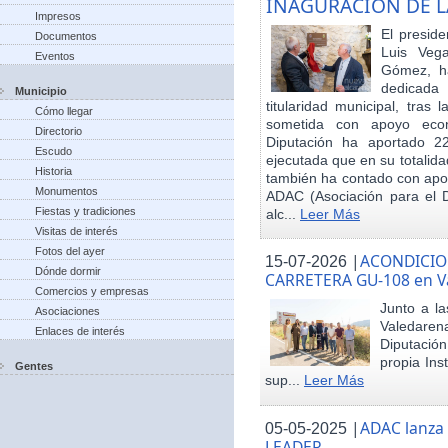
INAGURACIÓN DE L
Impresos
El preside
Documentos
Luis Veg
Eventos
Gómez, ha
dedicada
Municipio
titularidad municipal, tras
Cómo llegar
sometida con apoyo econó
Directorio
Diputación ha aportado 22
Escudo
ejecutada que en su totalid
Historia
también ha contado con apoy
Monumentos
ADAC (Asociación para el De
Fiestas y tradiciones
alc...
Leer Más
Visitas de interés
Fotos del ayer
|
ACONDICIO
15-07-2026
Dónde dormir
CARRETERA GU-108 en V
Comercios y empresas
Junto a la
Asociaciones
Valedare
Enlaces de interés
Diputación
propia Ins
Gentes
sup...
Leer Más
|
ADAC lanza
05-05-2025
LEADER