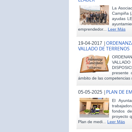
La Asociac
Campiña (
ayudas LE
ayuntamie
emprendedor...
Leer Más
|
ORDENANZA
19-04-2017
VALLADO DE TERRENOS
ORDENAN
VALLAD
DISPOSI
presente 
ámbito de las competencias m
|
PLAN DE E
05-05-2025
El Ayunt
trabajador
fondos d
proyecto q
Plan de medi...
Leer Más