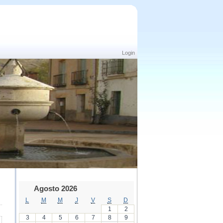
Login
Agosto 2026
L
M
M
J
V
S
D
1
2
3
4
5
6
7
8
9