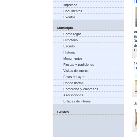
I
Impresos
Documentos
Eventos
Municipio
e
Cómo llegar
p
Directorio
3
d
Escudo
El
Historia
Monumentos
1
Fiestas y tradiciones
1
Visitas de interés
Fotos del ayer
Dónde dormir
Comercios y empresas
Asociaciones
Enlaces de interés
0
Gentes