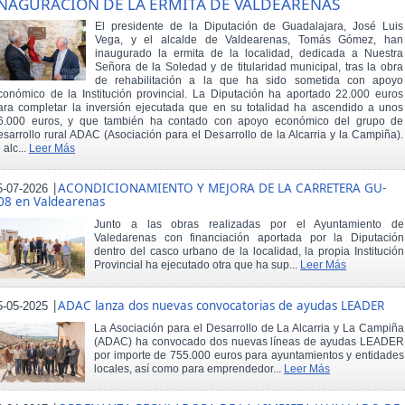
NAGURACIÓN DE LA ERMITA DE VALDEARENAS
El presidente de la Diputación de Guadalajara, José Luis
Vega, y el alcalde de Valdearenas, Tomás Gómez, han
inaugurado la ermita de la localidad, dedicada a Nuestra
Señora de la Soledad y de titularidad municipal, tras la obra
de rehabilitación a la que ha sido sometida con apoyo
conómico de la Institución provincial. La Diputación ha aportado 22.000 euros
ara completar la inversión ejecutada que en su totalidad ha ascendido a unos
6.000 euros, y que también ha contado con apoyo económico del grupo de
esarrollo rural ADAC (Asociación para el Desarrollo de la Alcarria y la Campiña).
 alc...
Leer Más
|
ACONDICIONAMIENTO Y MEJORA DE LA CARRETERA GU-
5-07-2026
08 en Valdearenas
Junto a las obras realizadas por el Ayuntamiento de
Valedarenas con financiación aportada por la Diputación
dentro del casco urbano de la localidad, la propia Institución
Provincial ha ejecutado otra que ha sup...
Leer Más
|
ADAC lanza dos nuevas convocatorias de ayudas LEADER
5-05-2025
La Asociación para el Desarrollo de La Alcarria y La Campiña
(ADAC) ha convocado dos nuevas líneas de ayudas LEADER
por importe de 755.000 euros para ayuntamientos y entidades
locales, así como para emprendedor...
Leer Más