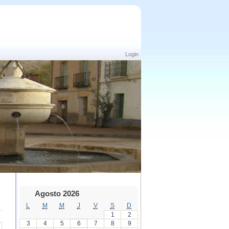
Login
Agosto 2026
L
M
M
J
V
S
D
1
2
3
4
5
6
7
8
9