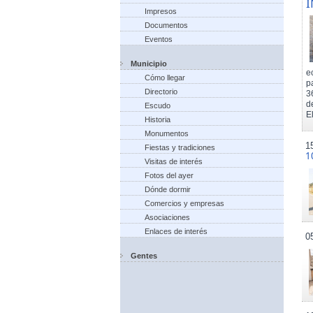
I
Impresos
Documentos
Eventos
Municipio
e
Cómo llegar
p
Directorio
3
d
Escudo
El
Historia
Monumentos
1
Fiestas y tradiciones
1
Visitas de interés
Fotos del ayer
Dónde dormir
Comercios y empresas
Asociaciones
Enlaces de interés
0
Gentes