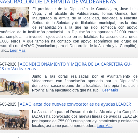
NAGURACIÓN DE LA ERMITA DE VALDEARENAS
El presidente de la Diputación de Guadalajara, José Luis
Vega, y el alcalde de Valdearenas, Tomás Gómez, han
inaugurado la ermita de la localidad, dedicada a Nuestra
Señora de la Soledad y de titularidad municipal, tras la obra
de rehabilitación a la que ha sido sometida con apoyo
conómico de la Institución provincial. La Diputación ha aportado 22.000 euros
ara completar la inversión ejecutada que en su totalidad ha ascendido a unos
6.000 euros, y que también ha contado con apoyo económico del grupo de
esarrollo rural ADAC (Asociación para el Desarrollo de la Alcarria y la Campiña).
 alc...
Leer Más
|
ACONDICIONAMIENTO Y MEJORA DE LA CARRETERA GU-
5-07-2026
08 en Valdearenas
Junto a las obras realizadas por el Ayuntamiento de
Valedarenas con financiación aportada por la Diputación
dentro del casco urbano de la localidad, la propia Institución
Provincial ha ejecutado otra que ha sup...
Leer Más
|
ADAC lanza dos nuevas convocatorias de ayudas LEADER
5-05-2025
La Asociación para el Desarrollo de La Alcarria y La Campiña
(ADAC) ha convocado dos nuevas líneas de ayudas LEADER
por importe de 755.000 euros para ayuntamientos y entidades
locales, así como para emprendedor...
Leer Más