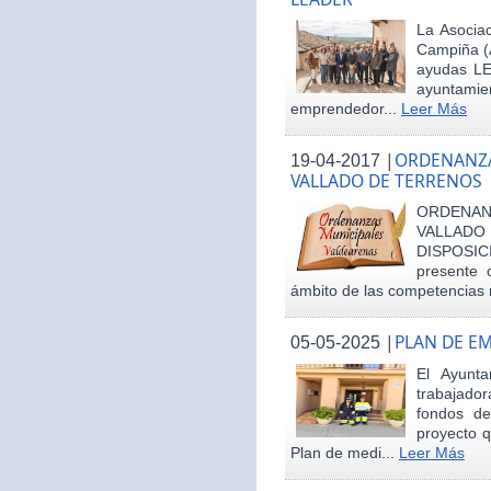
La Asociac
Campiña (
ayudas LE
ayuntamie
emprendedor...
Leer Más
|
ORDENANZA
19-04-2017
VALLADO DE TERRENOS
ORDENAN
VALLAD
DISPOSI
presente 
ámbito de las competencias m
|
PLAN DE E
05-05-2025
El Ayunt
trabajador
fondos d
proyecto q
Plan de medi...
Leer Más