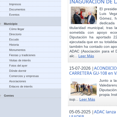
INAGURACIÓN DE L
Impresos
El preside
Documentos
Luis Veg
Eventos
Gómez, ha
dedicada
Municipio
titularidad municipal, tras
Cómo llegar
sometida con apoyo econó
Directorio
Diputación ha aportado 22
Escudo
ejecutada que en su totalid
Historia
también ha contado con apoy
Monumentos
ADAC (Asociación para el De
Fiestas y tradiciones
alc...
Leer Más
Visitas de interés
Fotos del ayer
|
ACONDICIO
15-07-2026
Dónde dormir
CARRETERA GU-108 en V
Comercios y empresas
Junto a la
Asociaciones
Valedare
Enlaces de interés
Diputación
propia Ins
Gentes
sup...
Leer Más
|
ADAC lanza
05-05-2025
LEADER