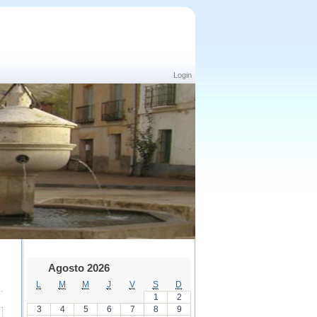
Login
Agosto 2026
L
M
M
J
V
S
D
1
2
3
4
5
6
7
8
9