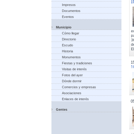
I
Impresos
Documentos
Eventos
Municipio
e
Cómo llegar
p
Directorio
3
d
Escudo
El
Historia
Monumentos
1
Fiestas y tradiciones
1
Visitas de interés
Fotos del ayer
Dónde dormir
Comercios y empresas
Asociaciones
Enlaces de interés
0
Gentes