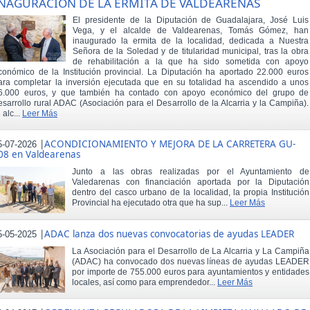
NAGURACIÓN DE LA ERMITA DE VALDEARENAS
El presidente de la Diputación de Guadalajara, José Luis
Vega, y el alcalde de Valdearenas, Tomás Gómez, han
inaugurado la ermita de la localidad, dedicada a Nuestra
Señora de la Soledad y de titularidad municipal, tras la obra
de rehabilitación a la que ha sido sometida con apoyo
conómico de la Institución provincial. La Diputación ha aportado 22.000 euros
ara completar la inversión ejecutada que en su totalidad ha ascendido a unos
6.000 euros, y que también ha contado con apoyo económico del grupo de
esarrollo rural ADAC (Asociación para el Desarrollo de la Alcarria y la Campiña).
 alc...
Leer Más
|
ACONDICIONAMIENTO Y MEJORA DE LA CARRETERA GU-
5-07-2026
08 en Valdearenas
Junto a las obras realizadas por el Ayuntamiento de
Valedarenas con financiación aportada por la Diputación
dentro del casco urbano de la localidad, la propia Institución
Provincial ha ejecutado otra que ha sup...
Leer Más
|
ADAC lanza dos nuevas convocatorias de ayudas LEADER
5-05-2025
La Asociación para el Desarrollo de La Alcarria y La Campiña
(ADAC) ha convocado dos nuevas líneas de ayudas LEADER
por importe de 755.000 euros para ayuntamientos y entidades
locales, así como para emprendedor...
Leer Más