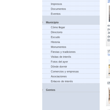
I
Impresos
Documentos
Eventos
Municipio
e
Cómo llegar
p
Directorio
3
d
Escudo
El
Historia
Monumentos
1
Fiestas y tradiciones
1
Visitas de interés
Fotos del ayer
Dónde dormir
Comercios y empresas
Asociaciones
Enlaces de interés
0
Gentes