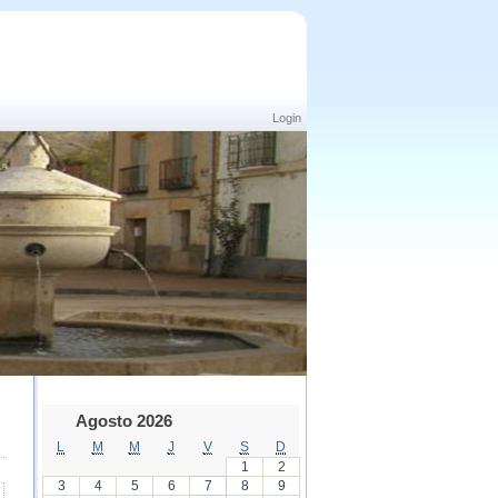
Login
Agosto 2026
L
M
M
J
V
S
D
1
2
3
4
5
6
7
8
9