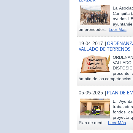
La Asociac
Campiña (
ayudas LE
ayuntamie
emprendedor...
Leer Más
|
ORDENANZA
19-04-2017
VALLADO DE TERRENOS
ORDENAN
VALLAD
DISPOSI
presente 
ámbito de las competencias m
|
PLAN DE E
05-05-2025
El Ayunt
trabajador
fondos d
proyecto q
Plan de medi...
Leer Más