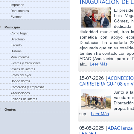
INAGURACIÓN DE L
Impresos
El preside
Documentos
Luis Veg
Eventos
Gómez, ha
dedicada
Municipio
titularidad municipal, tras
Cómo llegar
sometida con apoyo econó
Directorio
Diputación ha aportado 22
Escudo
ejecutada que en su totalid
Historia
también ha contado con apoy
Monumentos
ADAC (Asociación para el De
Fiestas y tradiciones
alc...
Leer Más
Visitas de interés
Fotos del ayer
|
ACONDICIO
15-07-2026
Dónde dormir
CARRETERA GU-108 en V
Comercios y empresas
Junto a la
Asociaciones
Valedare
Enlaces de interés
Diputación
propia Ins
Gentes
sup...
Leer Más
|
ADAC lanza
05-05-2025
LEADER