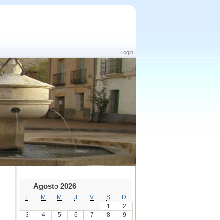
Login
Agosto 2026
L
M
M
J
V
S
D
1
2
3
4
5
6
7
8
9