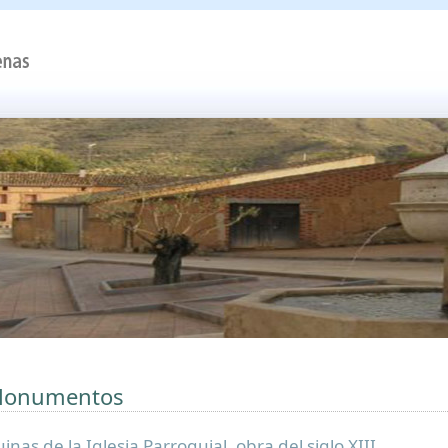
onumentos
inas de la Iglesia Parroquial, obra del siglo XIII