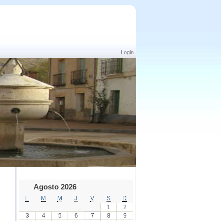
Login
Agosto 2026
L
M
M
J
V
S
D
1
2
3
4
5
6
7
8
9