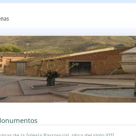
onumentos
inas de la Iglesia Parroquial, obra del siglo XIII