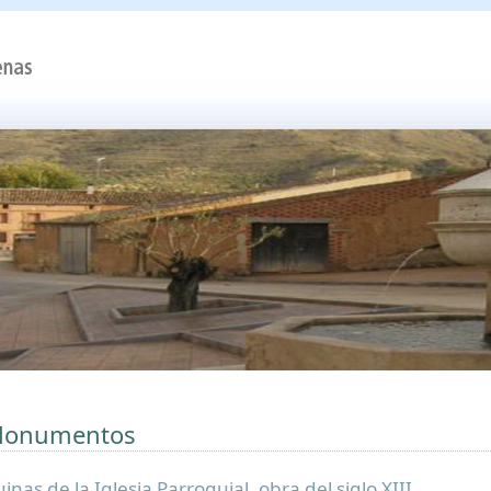
onumentos
inas de la Iglesia Parroquial, obra del siglo XIII