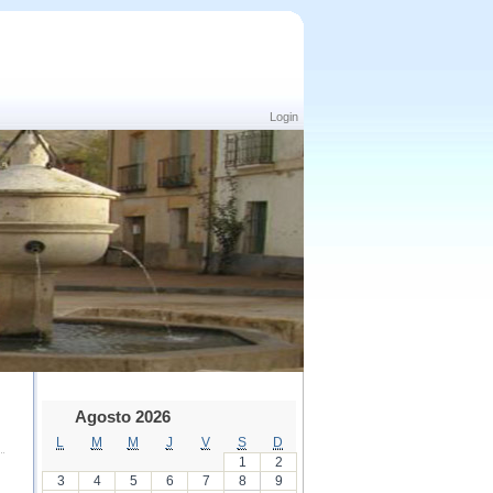
Login
Agosto 2026
L
M
M
J
V
S
D
1
2
3
4
5
6
7
8
9