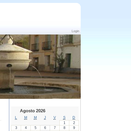
Login
Agosto 2026
L
M
M
J
V
S
D
1
2
3
4
5
6
7
8
9