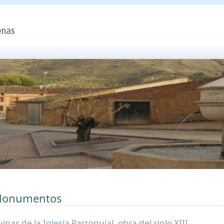
onumentos
inas de la Iglesia Parroquial, obra del siglo XIII