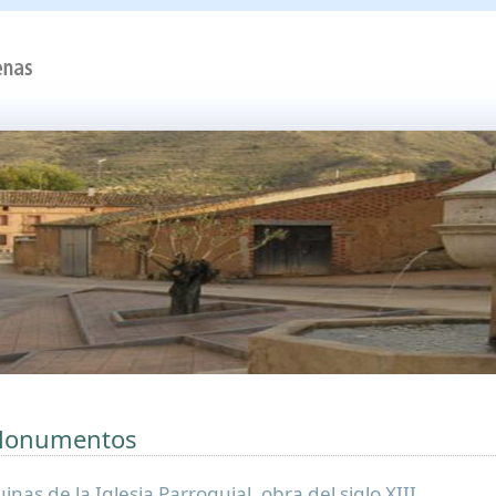
onumentos
inas de la Iglesia Parroquial, obra del siglo XIII