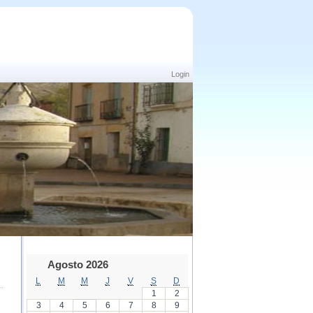
Login
Agosto 2026
L
M
M
J
V
S
D
1
2
3
4
5
6
7
8
9