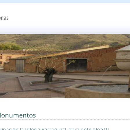
onumentos
inas de la Iglesia Parroquial, obra del siglo XIII