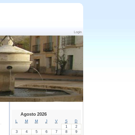
Login
Agosto 2026
L
M
M
J
V
S
D
1
2
3
4
5
6
7
8
9