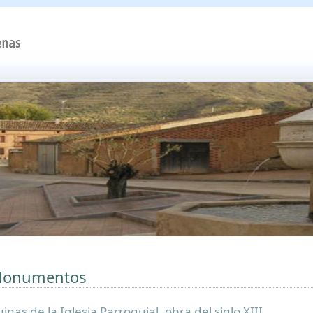
onumentos
inas de la Iglesia Parroquial, obra del siglo XIII