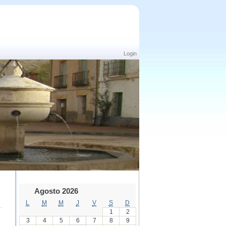
Login
Agosto 2026
L
M
M
J
V
S
D
1
2
3
4
5
6
7
8
9