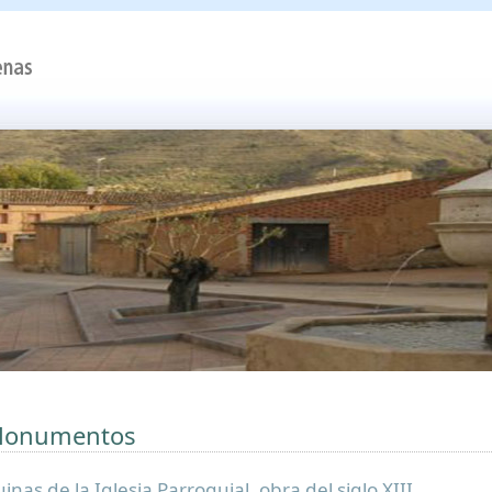
onumentos
inas de la Iglesia Parroquial, obra del siglo XIII