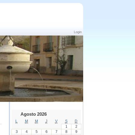
Login
Agosto 2026
L
M
M
J
V
S
D
1
2
3
4
5
6
7
8
9