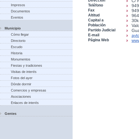
Dirección
C/ 
Impresos
Teléfono
949
Fax
949
Documentos
Altitud
96
Eventos
Capital a
30
Población
Val
Municipio
Partido Judicial
Gua
Cómo llegar
E-mail
ayt
Página Web
www
Directorio
Escudo
Historia
Monumentos
Fiestas y tradiciones
Visitas de interés
Fotos del ayer
Dónde dormir
Comercios y empresas
Asociaciones
Enlaces de interés
Gentes