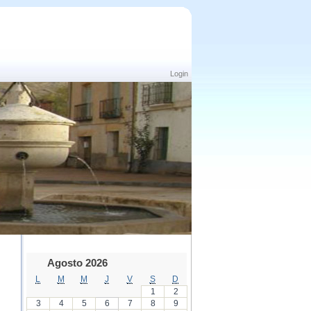
Login
Agosto 2026
L
M
M
J
V
S
D
1
2
3
4
5
6
7
8
9