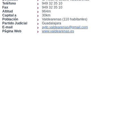
Teléfono
949 32 35 10
Fax
949 32 35 10
Altitud
964m
Capital a
30km
Población
Valdearenas (110 habitantes)
Partido Judicial
Guadalajara
E-mail
ayto.valdearenas@gmail.com
Página Web
www.valdearenas.es