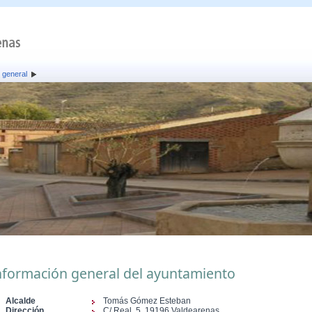
 general
nformación general del ayuntamiento
Alcalde
Tomás Gómez Esteban
Dirección
C/ Real, 5, 19196 Valdearenas