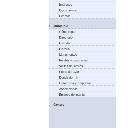
Impresos
Documentos
Eventos
Municipio
Cómo llegar
Directorio
Escudo
Historia
Monumentos
Fiestas y tradiciones
Visitas de interés
Fotos del ayer
Dónde dormir
Comercios y empresas
Asociaciones
Enlaces de interés
Gentes