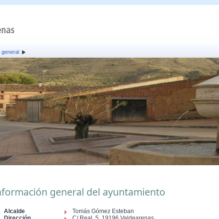
 general
nformación general del ayuntamiento
Alcalde
Tomás Gómez Esteban
Dirección
C/ Real, 5, 19196 Valdearenas