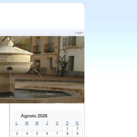
Login
Agosto 2026
L
M
M
J
V
S
D
1
2
3
4
5
6
7
8
9