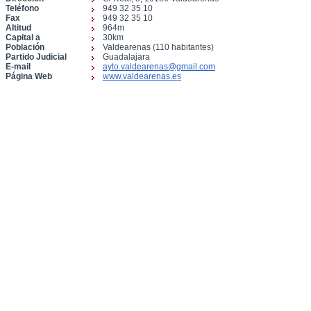
Teléfono
949 32 35 10
Fax
949 32 35 10
Altitud
964m
Capital a
30km
Población
Valdearenas (110 habitantes)
Partido Judicial
Guadalajara
E-mail
ayto.valdearenas@gmail.com
Página Web
www.valdearenas.es