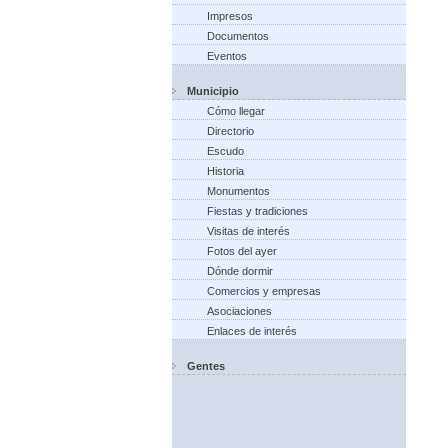
Impresos
Documentos
Eventos
Municipio
Cómo llegar
Directorio
Escudo
Historia
Monumentos
Fiestas y tradiciones
Visitas de interés
Fotos del ayer
Dónde dormir
Comercios y empresas
Asociaciones
Enlaces de interés
Gentes