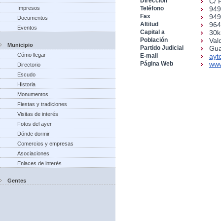
Dirección
C/ 
Impresos
Teléfono
949
Fax
949
Documentos
Altitud
96
Eventos
Capital a
30
Población
Val
Municipio
Partido Judicial
Gua
Cómo llegar
E-mail
ayt
Página Web
www
Directorio
Escudo
Historia
Monumentos
Fiestas y tradiciones
Visitas de interés
Fotos del ayer
Dónde dormir
Comercios y empresas
Asociaciones
Enlaces de interés
Gentes