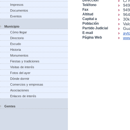
Dirección
C/ 
Impresos
Teléfono
949
Fax
949
Documentos
Altitud
96
Eventos
Capital a
30
Población
Val
Municipio
Partido Judicial
Gua
Cómo llegar
E-mail
ayt
Página Web
www
Directorio
Escudo
Historia
Monumentos
Fiestas y tradiciones
Visitas de interés
Fotos del ayer
Dónde dormir
Comercios y empresas
Asociaciones
Enlaces de interés
Gentes