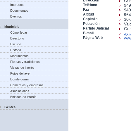
Dirección
C/ 
Impresos
Teléfono
949
Fax
949
Documentos
Altitud
96
Eventos
Capital a
30
Población
Val
Municipio
Partido Judicial
Gua
Cómo llegar
E-mail
ayt
Página Web
www
Directorio
Escudo
Historia
Monumentos
Fiestas y tradiciones
Visitas de interés
Fotos del ayer
Dónde dormir
Comercios y empresas
Asociaciones
Enlaces de interés
Gentes