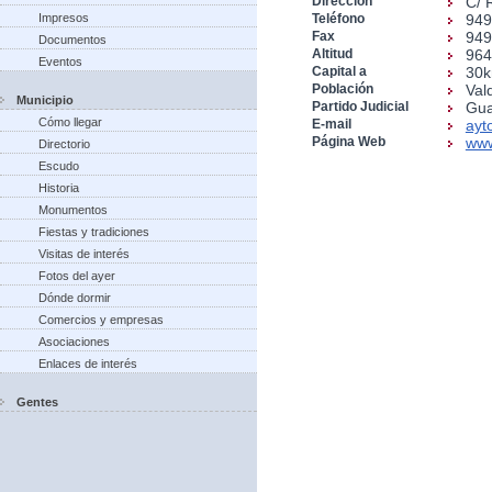
Dirección
C/ 
Impresos
Teléfono
949
Fax
949
Documentos
Altitud
96
Eventos
Capital a
30
Población
Val
Municipio
Partido Judicial
Gua
Cómo llegar
E-mail
ayt
Página Web
www
Directorio
Escudo
Historia
Monumentos
Fiestas y tradiciones
Visitas de interés
Fotos del ayer
Dónde dormir
Comercios y empresas
Asociaciones
Enlaces de interés
Gentes