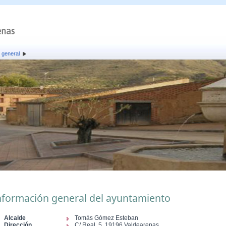
 general
nformación general del ayuntamiento
Alcalde
Tomás Gómez Esteban
Dirección
C/ Real, 5, 19196 Valdearenas