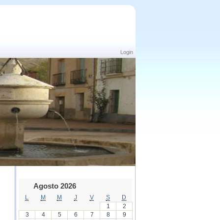
Login
Agosto 2026
L
M
M
J
V
S
D
1
2
3
4
5
6
7
8
9