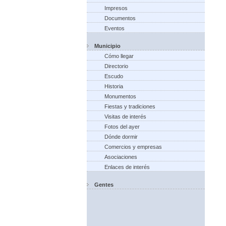
Impresos
Documentos
Eventos
Municipio
Cómo llegar
Directorio
Escudo
Historia
Monumentos
Fiestas y tradiciones
Visitas de interés
Fotos del ayer
Dónde dormir
Comercios y empresas
Asociaciones
Enlaces de interés
Gentes