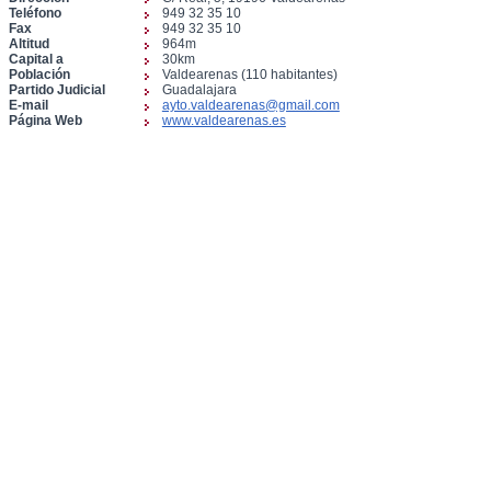
Teléfono
949 32 35 10
Fax
949 32 35 10
Altitud
964m
Capital a
30km
Población
Valdearenas (110 habitantes)
Partido Judicial
Guadalajara
E-mail
ayto.valdearenas@gmail.com
Página Web
www.valdearenas.es