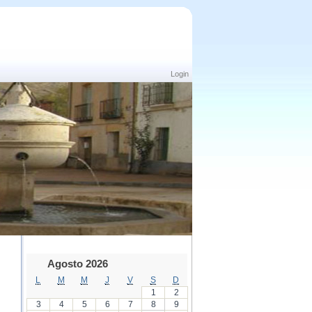
Login
Agosto 2026
L
M
M
J
V
S
D
1
2
3
4
5
6
7
8
9