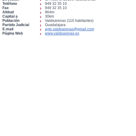
Teléfono
949 32 35 10
Fax
949 32 35 10
Altitud
964m
Capital a
30km
Población
Valdearenas (110 habitantes)
Partido Judicial
Guadalajara
E-mail
ayto.valdearenas@gmail.com
Página Web
www.valdearenas.es