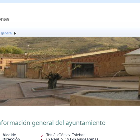
 general
nformación general del ayuntamiento
Alcalde
Tomás Gómez Esteban
Dirección
C/ Real, 5, 19196 Valdearenas