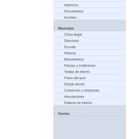
Impresos
Documentos
Eventos
Municipio
Cómo llegar
Directorio
Escudo
Historia
Monumentos
Fiestas y tradiciones
Visitas de interés
Fotos del ayer
Dónde dormir
Comercios y empresas
Asociaciones
Enlaces de interés
Gentes