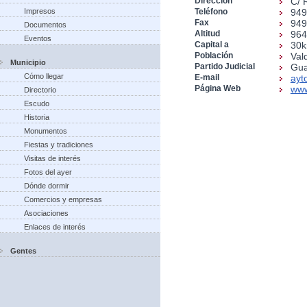
Dirección
C/ 
Impresos
Teléfono
949
Fax
949
Documentos
Altitud
96
Eventos
Capital a
30
Población
Val
Municipio
Partido Judicial
Gua
Cómo llegar
E-mail
ayt
Página Web
www
Directorio
Escudo
Historia
Monumentos
Fiestas y tradiciones
Visitas de interés
Fotos del ayer
Dónde dormir
Comercios y empresas
Asociaciones
Enlaces de interés
Gentes