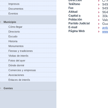
Dirección
C/ 
Impresos
Teléfono
949
Fax
949
Documentos
Altitud
96
Eventos
Capital a
30
Población
Val
Municipio
Partido Judicial
Gua
Cómo llegar
E-mail
ayt
Página Web
www
Directorio
Escudo
Historia
Monumentos
Fiestas y tradiciones
Visitas de interés
Fotos del ayer
Dónde dormir
Comercios y empresas
Asociaciones
Enlaces de interés
Gentes