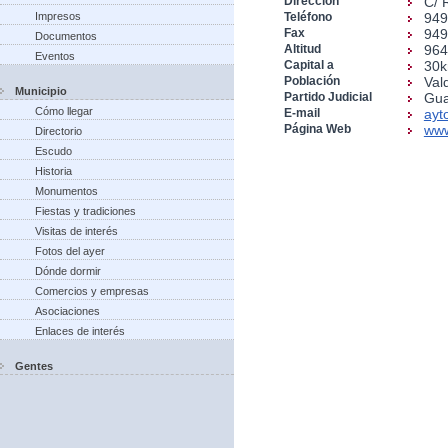
Dirección
C/ 
Impresos
Teléfono
949
Fax
949
Documentos
Altitud
96
Eventos
Capital a
30
Población
Val
Municipio
Partido Judicial
Gua
Cómo llegar
E-mail
ayt
Página Web
www
Directorio
Escudo
Historia
Monumentos
Fiestas y tradiciones
Visitas de interés
Fotos del ayer
Dónde dormir
Comercios y empresas
Asociaciones
Enlaces de interés
Gentes