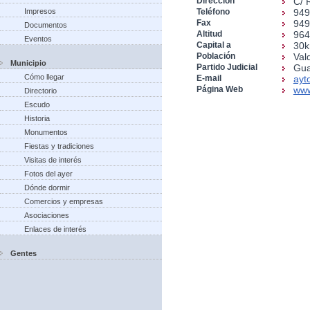
Dirección
C/ 
Impresos
Teléfono
949
Fax
949
Documentos
Altitud
96
Eventos
Capital a
30
Población
Val
Municipio
Partido Judicial
Gua
Cómo llegar
E-mail
ayt
Página Web
www
Directorio
Escudo
Historia
Monumentos
Fiestas y tradiciones
Visitas de interés
Fotos del ayer
Dónde dormir
Comercios y empresas
Asociaciones
Enlaces de interés
Gentes