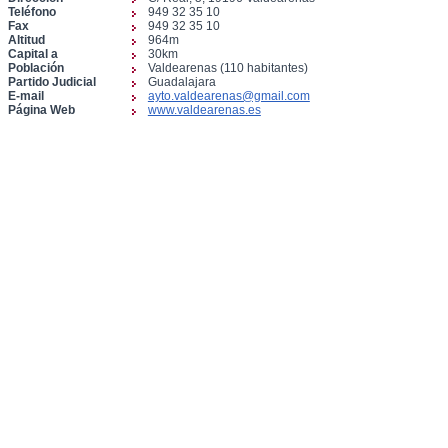
Teléfono
949 32 35 10
Fax
949 32 35 10
Altitud
964m
Capital a
30km
Población
Valdearenas (110 habitantes)
Partido Judicial
Guadalajara
E-mail
ayto.valdearenas@gmail.com
Página Web
www.valdearenas.es