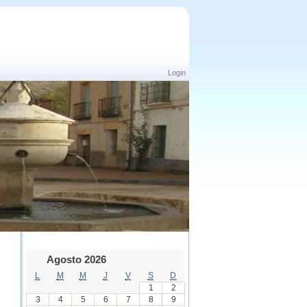
Login
Agosto 2026
L
M
M
J
V
S
D
1
2
3
4
5
6
7
8
9