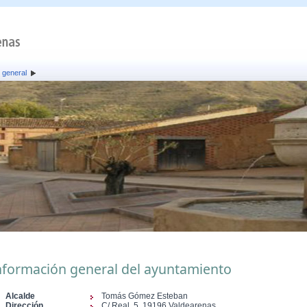
 general
nformación general del ayuntamiento
Alcalde
Tomás Gómez Esteban
Dirección
C/ Real, 5, 19196 Valdearenas