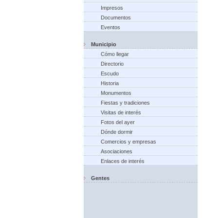
Impresos
Documentos
Eventos
Municipio
Cómo llegar
Directorio
Escudo
Historia
Monumentos
Fiestas y tradiciones
Visitas de interés
Fotos del ayer
Dónde dormir
Comercios y empresas
Asociaciones
Enlaces de interés
Gentes