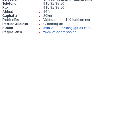
Teléfono
949 32 35 10
Fax
949 32 35 10
Altitud
964m
Capital a
30km
Población
Valdearenas (110 habitantes)
Partido Judicial
Guadalajara
E-mail
ayto.valdearenas@gmail.com
Página Web
www.valdearenas.es