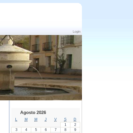
Login
Agosto 2026
L
M
M
J
V
S
D
1
2
3
4
5
6
7
8
9