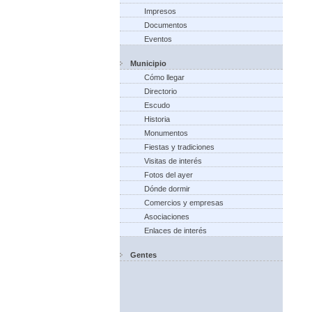
Impresos
Documentos
Eventos
Municipio
Cómo llegar
Directorio
Escudo
Historia
Monumentos
Fiestas y tradiciones
Visitas de interés
Fotos del ayer
Dónde dormir
Comercios y empresas
Asociaciones
Enlaces de interés
Gentes