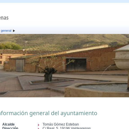
 general
nformación general del ayuntamiento
Alcalde
Tomás Gómez Esteban
Dirección
C/ Real, 5, 19196 Valdearenas