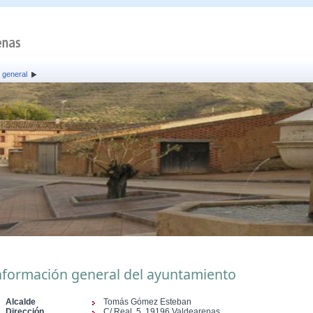
 general
nformación general del ayuntamiento
Alcalde
Tomás Gómez Esteban
Dirección
C/ Real, 5, 19196 Valdearenas