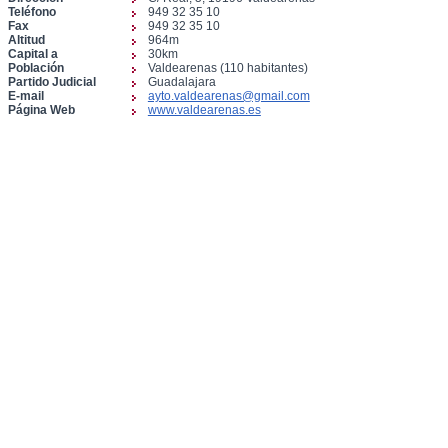
Teléfono
949 32 35 10
Fax
949 32 35 10
Altitud
964m
Capital a
30km
Población
Valdearenas (110 habitantes)
Partido Judicial
Guadalajara
E-mail
ayto.valdearenas@gmail.com
Página Web
www.valdearenas.es