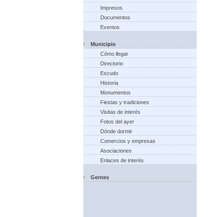
Impresos
Documentos
Eventos
Municipio
Cómo llegar
Directorio
Escudo
Historia
Monumentos
Fiestas y tradiciones
Visitas de interés
Fotos del ayer
Dónde dormir
Comercios y empresas
Asociaciones
Enlaces de interés
Gentes