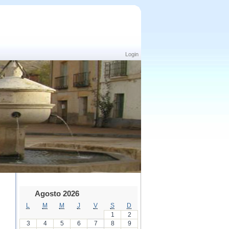
Login
Agosto 2026
L
M
M
J
V
S
D
1
2
3
4
5
6
7
8
9