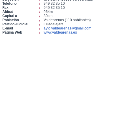
Teléfono
949 32 35 10
Fax
949 32 35 10
Altitud
964m
Capital a
30km
Población
Valdearenas (110 habitantes)
Partido Judicial
Guadalajara
E-mail
ayto.valdearenas@gmail.com
Página Web
www.valdearenas.es