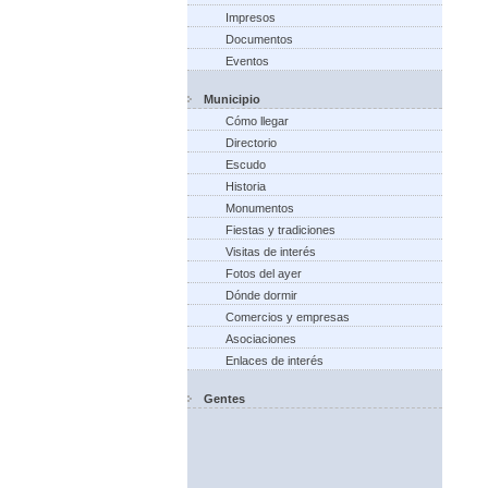
Impresos
Documentos
Eventos
Municipio
Cómo llegar
Directorio
Escudo
Historia
Monumentos
Fiestas y tradiciones
Visitas de interés
Fotos del ayer
Dónde dormir
Comercios y empresas
Asociaciones
Enlaces de interés
Gentes