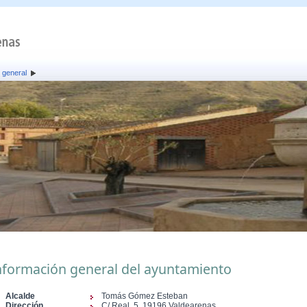
 general
nformación general del ayuntamiento
Alcalde
Tomás Gómez Esteban
Dirección
C/ Real, 5, 19196 Valdearenas