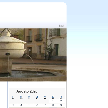
Login
Agosto 2026
L
M
M
J
V
S
D
1
2
3
4
5
6
7
8
9